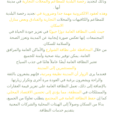
وذلك لتجديد
رخصة البلدية للمطاعم والمحلات التجارية
في مدينة
أبها .
وهذه لعقود الالكترونية مهمة جدا وضرورية في ت
جديد رخصة البلدية
للمطاعم والكافيهات والمحلات
التجارية والفنادق وبعض منازل
الاسكان.
حيث تلعب النظافة العامة دورًا حيويًا
في تعزيز جودة الحياة في
المجتمعات. إنها تعكس صورة إيجابية عن المدينة وتعزز الصحة
والسلامة للسكان.
من خلال
المحافظة على نظافة الشوارع
والأماكن العامة والمرافق
العامة، يمكن توفير بيئة صحية وآمنة للجميع.
تعتبر النظافة العامة أيضًا عاملاً هامًا في جذب السياح
والمستثمرين إلى المدينة.
فعندما يرى
الزوار أن المدينة نظيفة ومرتبة
، فإنهم يشعرون بالثقة
والراحة ويشعرون برغبة في العودة مرة أخرى وتكرار زيارتها.
بالإضافة إلى ذلك، تعمل النظافة العامة على تعزيز قيمة العقارات
والممتلكات في
المنطقة، مما يؤدي إلى تحسين الاقتصاد المحلي
.
كما إن
حفظ النظافة العامة في المجتمع
يتطلب تعاونًا من الجميع،
بدءًا من السكان وصولاً إلى الهيئات المحلية والشركات المعنية
بتقديم خدمات النظافة.