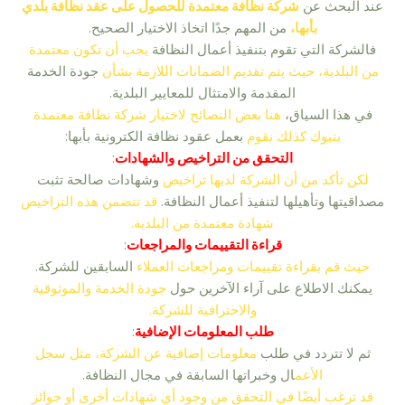
عند البحث عن
شركة نظافة معتمدة للحصول على عقد نظافة بلدي
بأبها،
من المهم جدًا اتخاذ الاختيار الصحيح.
فالشركة التي تقوم بتنفيذ أعمال النظافة
يجب أن تكون معتمدة
من البلدية، حيث يتم تقديم الضمانات اللازمة بشأن
جودة الخدمة
المقدمة والامتثال للمعايير البلدية.
في هذا السياق،
هنا بعض النصائح لاختيار شركة نظافة معتمدة
بتبوك كذلك نقوم
بعمل عقود نظافة الكترونية بأبها:
التحقق من التراخيص والشهادات
:
لكن تأكد من أن الشركة لديها تراخيص
وشهادات صالحة تثبت
مصداقيتها وتأهيلها لتنفيذ أعمال النظافة.
قد تتضمن هذه التراخيص
شهادة معتمدة من البلدية.
قراءة التقييمات والمراجعات
:
حيث قم بقراءة تقييمات ومراجعات العملاء
السابقين للشركة.
يمكنك الاطلاع على آراء الآخرين حول
جودة الخدمة والموثوقية
والاحترافية للشركة.
طلب المعلومات الإضافية
:
ثم لا تتردد في طلب
معلومات إضافية عن الشركة، مثل سجل
الأعم
ال وخبراتها السابقة في مجال النظافة.
قد ترغب أيضًا في التحقق من وجود أي شهادات أخرى أو جوائز