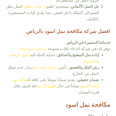
خروج النمل من مستعمراته.
جل النمل الألماني:
نستخدم “طعو
م” جاذبة تجعل ا
لنمل ينقل
السم إلى الملكة داخل العش، مما يؤدي لإبادة المستعمرة
بالكامل.
افضل شركة مكافحة نمل اسود بالرياض
خدماتنا المتميزة في الرياض
نوفر لك في شركة الدعاء باقات متنوعة
لتناسب ميزانيتك
:
إبادة نمل المطبخ والحدائق:
حماية كاملة للم
ناطق الرطبة
والخضراء.
رش الفلل والقصور:
تأمين
مداخل البيت لض
مان عدم تسلل
النمل من الخارج.
ضمان حقيقي:
نقدم ضماناً موثقاً على كافة أع
مالنا، مع
إعادة الرش
مجاناً في حال
ظهور أي نش
اط للنمل خلال
فترة الضمان.
مكافحة نمل اسود