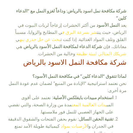
شركة مكافحة نمل اسود بالرياض: وداعاً لغزو النمل مع “الدعاء
كلين”
يعد
النمل الأسود
من أكثر الحشرات إزعاجاً لربات البيوت في
الرياض، حيث ينت
شر بسرعة البرق ف
ي المطابخ والزوايا، مسبباً
القلق وتلف المواد الغذائية. إذا كنت ت
بحث عن حل جذري ينه
ي
معاناتك، فإن
شركة الدعاء لمكافحة النمل الأسود بالرياض
هي
شريكك المثالي لبيئة نظيفة
وخالية من الحشرات.
شركة مكافحة النمل الاسود بالرياض
لماذا تتفوق “الدعاء كلين” في مكافحة النمل الأسود؟
نحن نعتمد استراتيجية “الإبادة من المنبع” لضمان عدم عودة النمل
مرة أخرى:
استخدام مبيدات بايفلكس الأصلية:
نعتمد على أقوى
المب
يدات العالمية المعت
مدة من وزارة الصحة، والتي تقضي
على الجهاز العصبي للنمل فور ملامستها.
تقنية الحقن السائل:
نقوم بحقن الفتحات والشقوق الدقيقة
في الجدران وا
لأرضيات بمواد
كيميائية طويلة الأمد تمنع