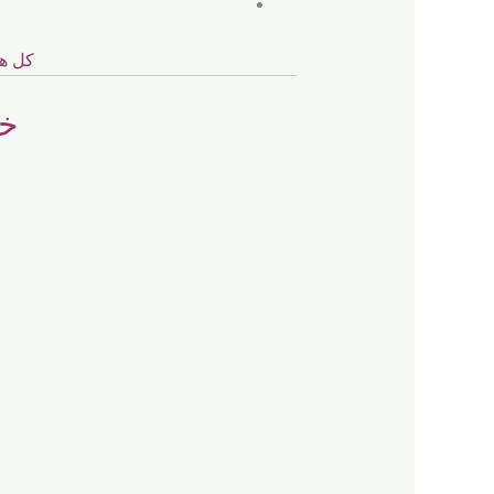
كل هذ
خد