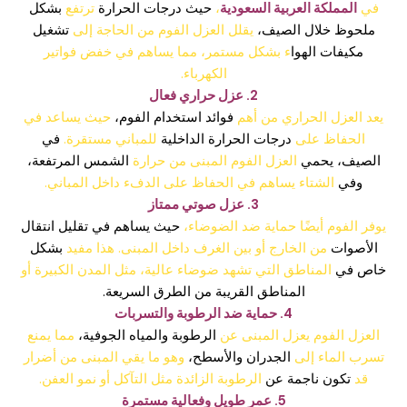
في
المملكة العربية السعودية
،
حيث درجات الحرارة
ترتفع
بشكل
ملحوظ خلال الصيف،
يقلل العزل الفوم من الحاجة إلى
تشغيل
مكيفات الهوا
ء بشكل مستمر، مما يساهم في خفض فواتير
الكهرباء.
2. عزل حراري فعال
يعد العزل الحراري من أهم
فوائد استخدام الفوم،
حيث يساعد في
الحفاظ على
درجات الحرارة الداخلية
للمباني مستقرة.
في
الصيف، يحمي
العزل الفوم المبنى من حرارة
الشمس المرتفعة،
وفي
الشتاء يساهم في الحفاظ على الدفء داخل المباني.
3. عزل صوتي ممتاز
يوفر الفوم أيضًا حماية ضد الضوضاء،
حيث يساهم في تقليل انتقال
الأصوات
من الخارج أو بين الغرف داخل المبنى. هذا مفيد
بشكل
خاص في
المناطق التي تشهد ضوضاء عالية، مثل المدن الكبيرة أو
المناطق القريبة من الطرق السريعة.
4. حماية ضد الرطوبة والتسربات
العزل الفوم يعزل المبنى عن
الرطوبة والمياه الجوفية،
مما يمنع
تسرب الماء إلى
الجدران والأسطح،
وهو ما يقي المبنى من أضرار
قد
تكون ناجمة عن
الرطوبة الزائدة مثل التآكل أو نمو العفن.
5. عمر طويل وفعالية مستمرة