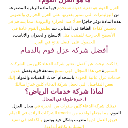
العزل الفوم هو تقنية حديثة تستخدم
فيها مادة الرغوة المصنوعة
من
البوليمرات التي تتميز بقدرتها على العزل الحراري والصوتي.
هذه المادة توفر حاجزًا
فعالًا ضد الحرارة والبرودة، مما يساهم في
تحسين كفاءة
الطاقة في المباني. يتم
تطبيق الفوم عادة في
الأسطح الخارجية للمبنى، مثل
الأسطح والجدران والأنابيب،
للحصول على أفضل نتائج في العزل.
أفضل شركة عزل فوم بالدمام
إذا كنت تبحث عن أفضل، تعتبر شركة الدعاء كلين من الشركات
المتميز
ة
في هذا المجال. فهي تتمتع
بسمعة قوية بفضل
تقديم
خدمات عزل عالية الجودة
باستخدام أحدث التقنيات والمواد
. إليك
بعض التفاصيل التي تجعل شركة الدعاء كلين خيارًا مثاليًا:
لماذا شركة خدمات الرياض؟
1. خبرة طويلة في المجال
تمتلك
شركة الدعاء كلين
سنوات من الخبرة في
مجال العزل
الفوم
، مما يجعلها واحدة من <mark>الشركات الرائدة في الدمام .
فريق العمل لديها
متدرب بشكل جيد ويتميز
بالكفاءة في تنفيذ
المشاريع بكافة أنواعها.