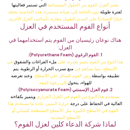
يعتبر العزل الفوم من الحلول المستدامة
التي تستمر فعاليتها
لفترة طويلة
دون الحاجة إلى صيانة مستمرة. هذه الخاصية تجعله
خيارًا اقتصاديًا على المدى الطويل مقارنة بأساليب العزل الأخرى.
أنواع الفوم المستخدم في العزل
هناك نوعان رئيسيان من الفوم يتم استخدامهما في
العزل:
1. الفوم الرغوي (Polyurethane Foam):
هذا النوع من الفوم يتميز بقدرته على
ملء الفراغات والشقوق
في
الأسطح، مما يساهم في
منع تسرب الحرارة أو الرطوبة.
يتم
تطبيقه بواسطة
رش الفوم السائل على الأسطح،
وعند تعرضه
للهواء، يتحول
إلى رغوة كثيفة.
2. فوم العزل الإسمنتي (Polyisocyanurate Foam):
يستخدم هذا النوع من الفوم في العزل الحراري
ويتميز بكفاءته
العالية في الحفاظ على درجة
حرارة المبنى. عادة ما يستخدم هذا
الفوم في الأسطح الكبيرة مثل الأسطح المسطحة للمباني أو
الأسطح المعدنية.
لماذا شركة الدعاء كلين لعزل الفوم؟